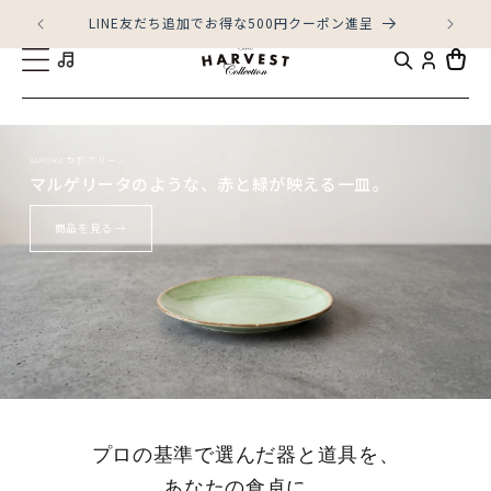
コンテ
ンツに
LINE友だち追加でお得な500円クーポン進呈
進む
カ
ー
ト
ANFORA カボ グリーン
マルゲリータのような、赤と緑が映える一皿。
商品を見る →
プロの基準で選んだ器と道具を、
あなたの食卓に。