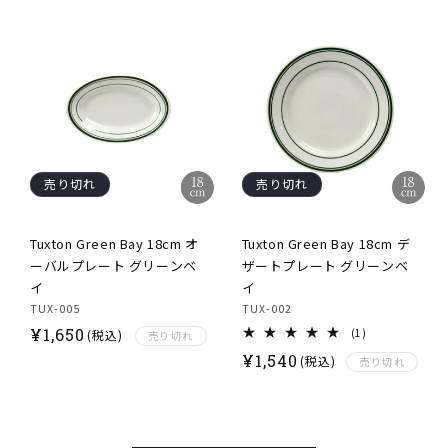
売り切れ
売り切れ
Tuxton Green Bay 18cm オ
Tuxton Green Bay 18cm デ
ーバルプレート グリーンベ
ザートプレート グリーンベ
イ
イ
TUX-005
TUX-002
通
¥
1,650
1
(1)
(税込)
売り切れ
レ
常
通
¥
1,540
(税込)
ビ
売り切れ
ュ
価
常
ー
数
格
価
の
格
合
計