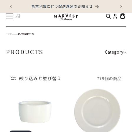
コンテ
ンツに
熊本地震に伴う配送遅延のお知らせ
LI
進む
カ
ー
ト
TOP
PRODUCTS
PRODUCTS
Category
KURO
BLUE VELVET
絞り込みと並び替え
779個の商品
CRAZE
FLAMES
SABI
SOIL
KUTANI cloud nine
LA MOISSON
224Glad