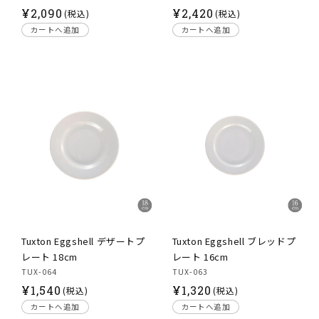
通
通
¥
2,090
¥
2,420
(税込)
(税込)
常
常
カートへ追加
カートへ追加
価
価
格
格
Tuxton Eggshell デザートプ
Tuxton Eggshell ブレッドプ
レート 18cm
レート 16cm
TUX-064
TUX-063
通
通
¥
1,540
¥
1,320
(税込)
(税込)
常
常
カートへ追加
カートへ追加