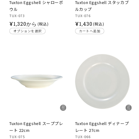
Tuxton Eggshell シャローボ
Tuxton Eggshell スタッカブ
ウル
ルカップ
TUX-073
TUX-076
通
通
¥
1,320から
¥
1,430
(税込)
(税込)
常
常
オプションを選択
カートへ追加
価
価
格
格
Tuxton Eggshell スーププレ
Tuxton Eggshell ディナープ
ート 22cm
レート 27cm
TUX-075
TUX-066