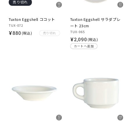
HARVEST × イゲ皿
売り切れ
MAKER'S WORK APRON
ANFORA
Tuxton Eggshell ココット
Tuxton Eggshell サラダプレ
Saturnia
ート 23cm
TUX-072
TUXTON
通
TUX-065
¥
880
(税込)
売り切れ
Cutlery
通
¥
2,090
常
(税込)
常
Aprons
価
カートへ追加
価
格
格