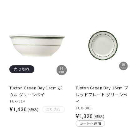
価
価
格
格
売り切れ
Tuxton Green Bay 14cm ボ
Tuxton Green Bay 16cm ブ
ウル グリーンベイ
レッドプレート グリーンベ
イ
TUX-014
通
TUX-001
¥
1,430
(税込)
売り切れ
通
¥
1,320
常
(税込)
常
価
カートへ追加
価
格
格