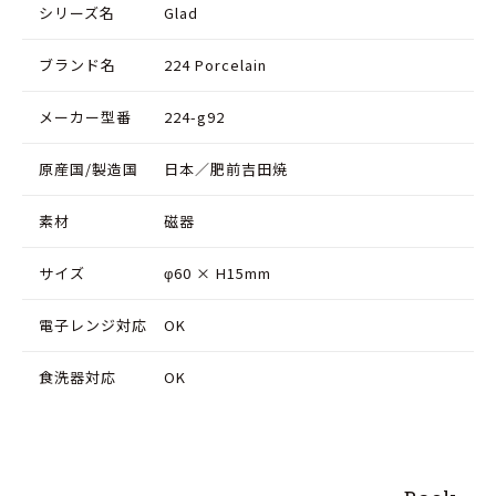
シリーズ名
Glad
ブランド名
224 Porcelain
メーカー型番
224-g92
原産国/製造国
日本／肥前吉田焼
素材
磁器
サイズ
φ60 × H15mm
電子レンジ対応
OK
食洗器対応
OK