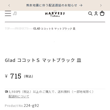
コンテ
ンツに
熊本地震に伴う配送遅延のお知らせ
LI
進む
カ
ー
ト
TOP
PRODUCTS
GLAD ココットＳ マットブラック 皿
商品情
モ
報にス
キップ
ー
ダ
Glad ココットＳ マットブラック 皿
ル
で
通
715
¥
(税込)
メ
常
デ
価
ィ
格
3,980円（税込）以上のご購入で、送料無料（一部地域除く）
ア
配送料について
(1)
Product
224-g92
Product No.
を