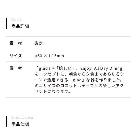
ッ
ッ
ト
ト
Detail
ブ
ブ
商品詳細
ラ
ラ
素 材
磁器
ッ
ッ
ク
ク
サイズ
φ60 × H15mm
皿
皿
備 考
「glad」=「嬉しい」。Enjoy! All Day Dining!
をコンセプトに、朝食から夕食まであらゆるシ
の
の
ーンで活躍できる「glad」な器を作りました。
数
数
ミニサイズのココットはテーブルの楽しいアク
セントになります。
量
量
を
を
減
増
Specification
商品仕様
ら
や
す
す