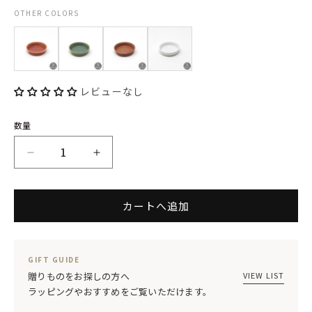
No.:
開
OTHER COLORS
く
レビューなし
数量
Glad
Glad
コ
コ
カートへ追加
コ
コ
ッ
ッ
ト
ト
GIFT GUIDE
Ｓ
Ｓ
VIEW LIST
贈りものをお探しの方へ
ラッピングやおすすめをご覧いただけます。
マ
マ