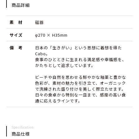
ー
ー
商品詳細
プ
プ
素 材
磁器
プ
プ
レ
レ
サイズ
φ270 × H35mm
ー
ー
備 考
日本の「生きがい」という思想に着想を得た
Cabo。
ト
ト
食事のひとときに生まれる満足感や幸福感を、
の
の
かたちとして追求しています。
数
数
ビーチや自然を思わせる鮮やかな釉薬と豊かな
色彩が、素材の魅力を引き立て、オーガニック
量
量
で洗練された盛り付けを美しく際立たせます。
日々の食卓から特別な一皿まで、感度の高い食
を
を
通に応えるラインです。
減
増
ら
や
す
す
Specification
商品仕様