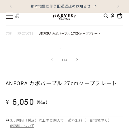
コンテ
ンツに
熊本地震に伴う配送遅延のお知らせ
LI
進む
カ
ー
ト
TOP
PRODUCTS
ANFORA カボパープル 27CMクーププレート
商品情
モ
報にス
キップ
ー
の
1
/
3
ダ
ル
ANFORA カボパープル 27cmクーププレート
で
メ
デ
通
6,050
¥
(税込)
ィ
常
ア
価
格
(1)
3,980円（税込）以上のご購入で、送料無料（一部地域除く）
配送料について
を