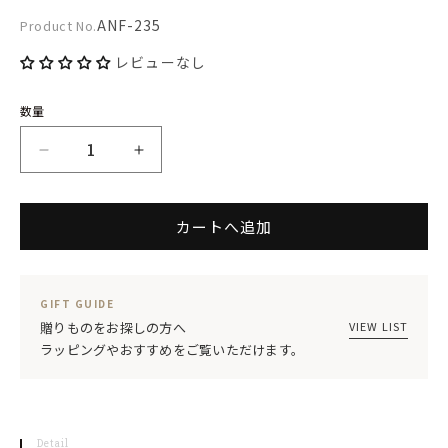
開
Product
ANF-235
Product No.
く
No.:
レビューなし
数量
ANFORA
ANFORA
カ
カ
カートへ追加
ボ
ボ
パ
パ
ー
ー
GIFT GUIDE
プ
プ
VIEW LIST
贈りものをお探しの方へ
ラッピングやおすすめをご覧いただけます。
ル
ル
27cm
27cm
ク
ク
Detail