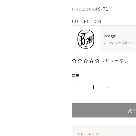
Product
#9-71
Product No.
No.:
COLLECTION
Broggi
このシリーズをすべ
レビューなし
数量
Broggi
Broggi
Stiletto
Stiletto
売
テ
テ
ー
ー
ブ
ブ
GIFT GUIDE