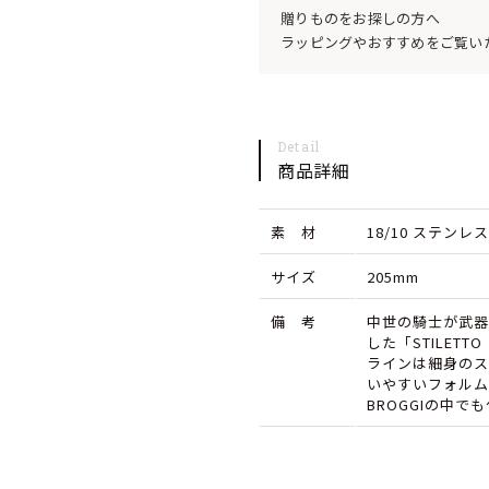
ル
ル
贈りものをお探しの方へ
ラッピングやおすすめをご覧い
フ
フ
ォ
ォ
ー
ー
Detail
ク
ク
商品詳細
MADE
MADE
素 材
IN
18/10 ステンレ
IN
ITALY
ITALY
サイズ
205mm
の
の
備 考
中世の騎士が武器
数
数
した「STILET
ラインは細身のス
量
量
いやすいフォルム
BROGGIの中で
を
を
減
増
ら
や