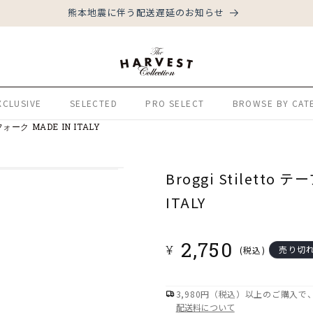
熊本地震に伴う配送遅延のお知らせ
XCLUSIVE
SELECTED
PRO SELECT
BROWSE BY CAT
ォーク MADE IN ITALY
Broggi Stiletto
ITALY
通
2,750
¥
売り切
(税込)
常
価
3,980円（税込）以上のご購入
格
配送料について