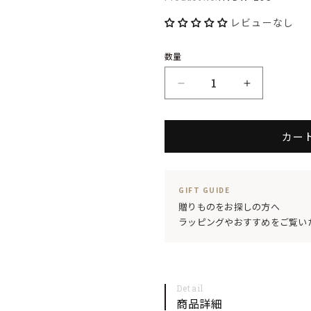
No.:
レビューなし
数量
ECHIZEN×345
ECHIZEN×
タ
タ
カー
ン
ン
ブ
ブ
ラ
ラ
GIFT GUIDE
ー
ー
贈りものをお探しの方へ
ラッピングやおすすめをご覧い
SHU
SHU
(朱)
(朱)
の
の
Detail
数
数
商品詳細