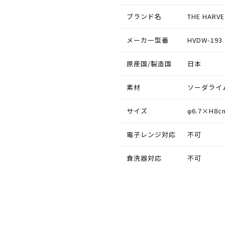
ブランド名
THE HARVE
メーカー型番
HVDW-193
原産国/製造国
日本
素材
ソーダライ
サイズ
φ6.7×H8cm
電子レンジ対応
不可
食洗器対応
不可