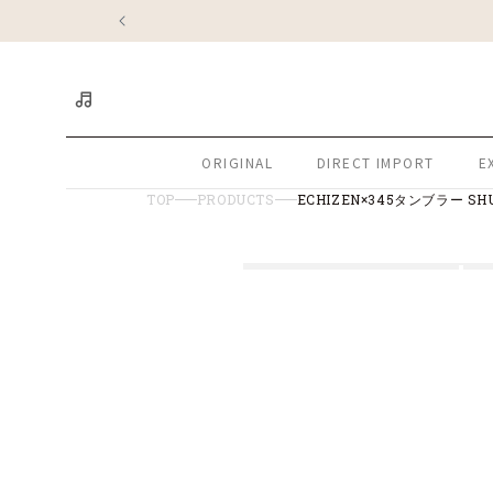
コンテ
ンツに
進む
ORIGINAL
DIRECT IMPORT
E
TOP
PRODUCTS
ECHIZEN×345タンブラー SHU
商品情
モ
モ
モ
モ
モ
報にス
ー
キップ
ー
ー
ー
ー
ダ
ダ
ダ
ダ
ダ
ル
ル
ル
ル
ル
で
で
で
で
で
メ
メ
メ
メ
メ
デ
デ
デ
デ
デ
ィ
ィ
ィ
ィ
ィ