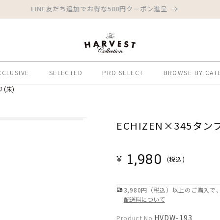
LINE友だち追加でお得な500円クーポン進呈
XCLUSIVE
SELECTED
PRO SELECT
BROWSE BY CAT
 (朱)
ECHIZEN×345タンブ
通
1,980
¥
(税込)
常
価
3,980円（税込）以上のご購入
格
配送料について
Product
HVDW-193
Product No.