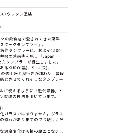
ス+ウレタン塗装
ml
数々の飲食店で愛されてきた東洋
スタックタンブラー』。
panの名作タンブラーに、およそ1500
井県の越前塗を施し『Japan
合させたタンブラーが誕生しました。
るKURO(黒)、SHU(朱)、
ラスの透明感と奥行きが加わり、普段
感じさせてくれそうなタンブラー
ルに使えるように「近代漆器」と
ン塗装の技法を用いています。
)
化ガラスではありません。グラス
の恐れがありますのでお避けくだ
な温度変化は破損の原因となりま