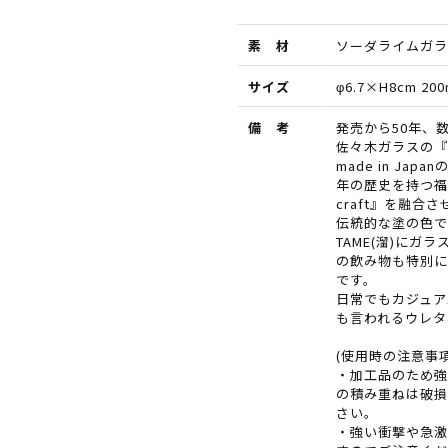
量
量
素 材
を
ソーダライムガラ
を
減
増
サイズ
φ6.7×H8cm 200
ら
や
備 考
発売から50年、
す
す
佐々木ガラスの『
made in Ja
年の歴史を持つ福
craft』を融
伝統的な塗の色であ
TAME(溜)にガ
の飲み物も特別に
です。
日常でもカジュア
も言われるウレタ
(使用時の注意事項
・加工品のため強
の積み重ねは破損
さい。
・強い衝撃や急激