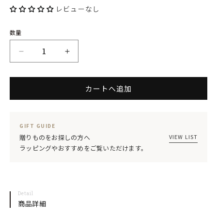
No.:
レビューなし
開
く
数量
VENUS
VENUS
ヴ
ヴ
カートへ追加
ィ
ィ
ー
ー
ナ
ナ
GIFT GUIDE
ス
ス
VIEW LIST
贈りものをお探しの方へ
ラッピングやおすすめをご覧いただけます。
ス
ス
ー
ー
プ
プ
Detail
ス
ス
商品詳細