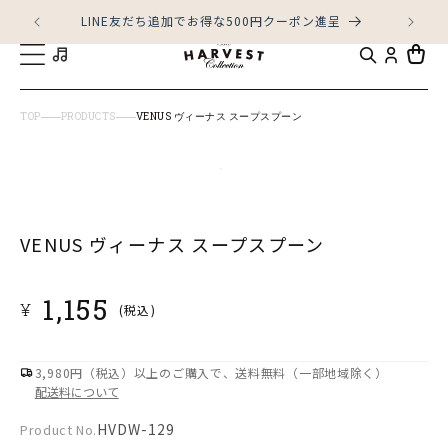
コンテ
ンツに
LINE友だち追加でお得な500円クーポン進呈
進む
カ
ー
ト
TOP
PRODUCTS
VENUS ヴィーナス スープスプーン
商品情
モ
報にス
キップ
ー
ダ
VENUS ヴィーナス スープスプーン
ル
で
通
1,155
¥
(税込)
メ
常
デ
価
ィ
格
3,980円（税込）以上のご購入で、送料無料（一部地域除く）
ア
配送料について
(1)
Product
HVDW-129
Product No.
を