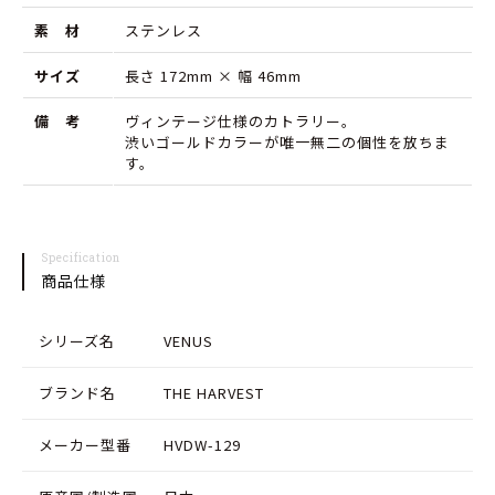
プ
プ
素 材
ステンレス
ー
ー
ン
ン
サイズ
長さ 172mm × 幅 46mm
の
の
備 考
ヴィンテージ仕様のカトラリー。
渋いゴールドカラーが唯一無二の個性を放ちま
数
数
す。
量
量
を
を
減
増
Specification
商品仕様
ら
や
す
す
シリーズ名
VENUS
ブランド名
THE HARVEST
メーカー型番
HVDW-129