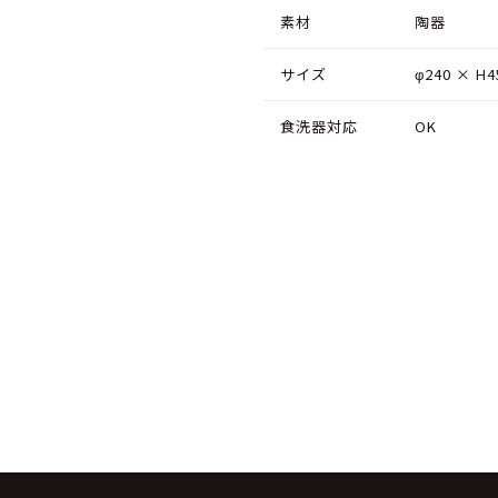
素材
陶器
リ
リ
ー
ー
サイズ
φ240 × H
は
は
食洗器対応
OK
含
含
み
み
ま
ま
せ
せ
ん
ん
の
の
数
数
量
量
を
を
減
増