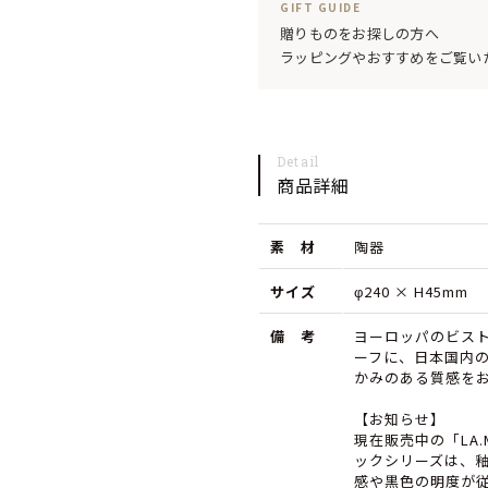
GIFT GUIDE
ッ
ッ
贈りものをお探しの方へ
ラッピングやおすすめをご覧い
ソ
ソ
ン
ン
ビ
ビ
Detail
ス
ス
商品詳細
ト
ト
素 材
ロ
陶器
ロ
マ
マ
サイズ
φ240 × H45mm
ッ
ッ
備 考
ヨーロッパのビス
ト
ト
ーフに、日本国内
かみのある質感を
ブ
ブ
【お知らせ】
ラ
ラ
現在販売中の「LA.
ックシリーズは、
ッ
ッ
感や黒色の明度が