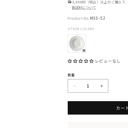
3,980円（税込）以上のご購入
格
配送料について
Product
MSS-52
Product No.
No.:
OTHER COLORS
レビューなし
数量
LA
LA
MOISSON
MOISSON
カー
ラ・
ラ・
モ
モ
ワ
ワ