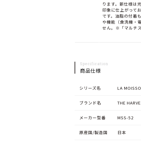
ク
ク
ります。新仕様は
印象に仕上がって
24cm
24cm
です。油脂の付着
や機能（食洗機・
デ
デ
せん。※「マルチ
ィ
ィ
ー
ー
プ
プ
Specification
プ
プ
商品仕様
レ
レ
ー
ー
シリーズ名
LA MOIS
ト
ト
ブランド名
THE HARVE
※
※
カ
カ
メーカー型番
MSS-52
ト
ト
原産国/製造国
日本
ラ
ラ