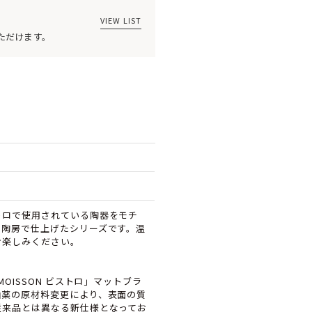
VIEW LIST
ただけます。
トロで使用されている陶器をモチ
の陶房で仕上げたシリーズです。温
お楽しみください。
MOISSON ビストロ」マットブラ
釉薬の原材料変更により、表面の質
従来品とは異なる新仕様となってお