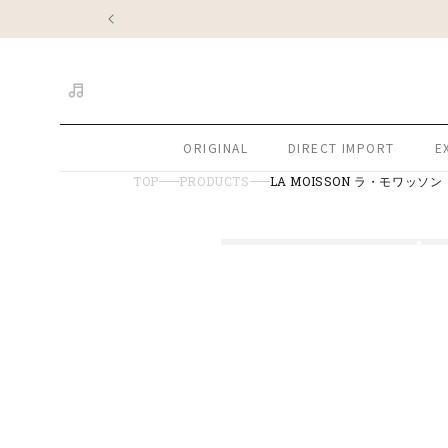
コンテ
ンツに
進む
ORIGINAL
DIRECT IMPORT
E
TOP
PRODUCTS
LA MOISSON ラ・モワッ
商品情
モ
モ
モ
モ
モ
報にス
ー
キップ
ー
ー
ー
ー
ダ
ダ
ダ
ダ
ダ
ル
ル
ル
ル
ル
で
で
で
で
で
メ
メ
メ
メ
メ
デ
デ
デ
デ
デ
ィ
ィ
ィ
ィ
ィ