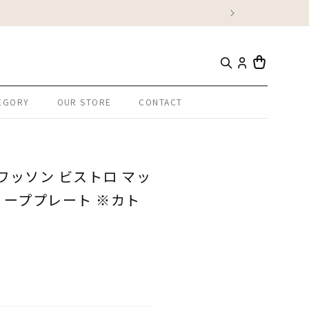
カ
ー
EGORY
OUR STORE
CONTACT
ト
・モワッソン ビストロ マッ
ディーププレート ※カト