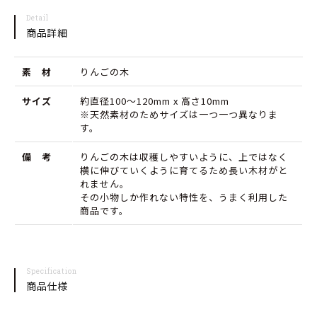
APPLE
APPLE
Detail
ア
ア
商品詳細
ッ
ッ
素 材
りんごの木
プ
プ
ル
ル
サイズ
約直径100～120mm x 高さ10mm
※天然素材のためサイズは一つ一つ異なりま
り
り
す。
ん
ん
備 考
りんごの木は収穫しやすいように、上ではなく
ご
ご
横に伸びていくように育てるため長い木材がと
れません。
の
の
その小物しか作れない特性を、うまく利用した
商品です。
木
木
の
の
数
数
Specification
量
量
商品仕様
を
を