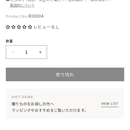
配送料について
開
く
Product
RIO004
Product No.
No.:
レビューなし
数量
木
木
製
製
売り切れ
WOOD
WOOD
コ
コ
ー
ー
GIFT GUIDE
ス
ス
VIEW LIST
贈りものをお探しの方へ
ラッピングやおすすめをご覧いただけます。
タ
タ
ー
ー