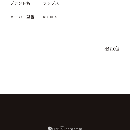
ブランド名
ラップス
減
増
ら
や
メーカー型番
RIO004
す
す
Back
LINE
Instagram