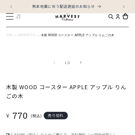
コンテ
ンツに
熊本地震に伴う配送遅延のお知らせ
LI
進む
カ
ー
ト
TOP
PRODUCTS
木製 WOOD コースター APPLE アップル りんごの木
商品情
モ
報にス
キップ
ー
の
1
/
2
ダ
ル
木製 WOOD コースター APPLE アップル りん
で
メ
ごの木
デ
ィ
通
770
¥
売り切れ
(税込)
ア
常
(1)
価
を
格
3,980円（税込）以上のご購入で、送料無料（一部地域除く）