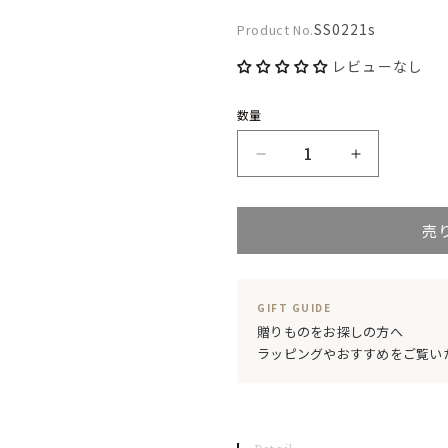
Product
SS0221s
Product No.
No.:
レビューなし
数量
木
木
製
製
売
食
食
器
器
ア
ア
GIFT GUIDE
カ
カ
贈りものをお探しの方へ
ラッピングやおすすめをご覧い
シ
シ
ア
ア
WOOD
WOOD