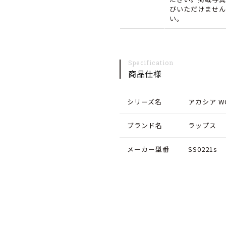
びいただけません
す
す
い。
Specification
商品仕様
シリーズ名
アカシア W
ブランド名
ラップス
メーカー型番
SS0221s