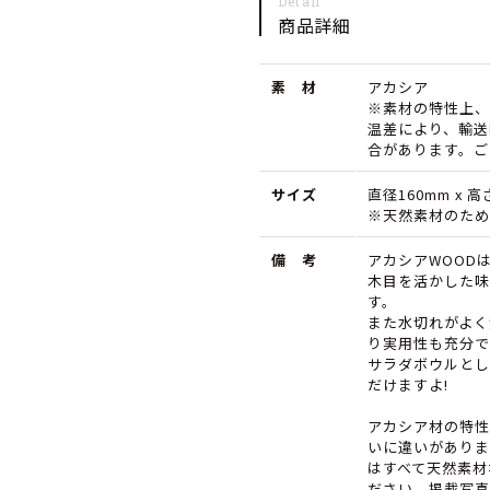
Detail
ボ
ボ
商品詳細
ウ
ウ
素 材
ル
アカシア
ル
※素材の特性上、
S
S
温差により、輸送
合があります。ご
サ
サ
サイズ
直径160mm x 高
イ
イ
※天然素材のため
ズ
ズ
備 考
アカシアWOOD
16cm
16cm
木目を活かした味
す。
の
の
また水切れがよく
数
数
り実用性も充分で
サラダボウルとし
量
量
だけますよ!
を
を
アカシア材の特性
いに違いがありま
減
増
はすべて天然素材
ら
や
ださい。掲載写真