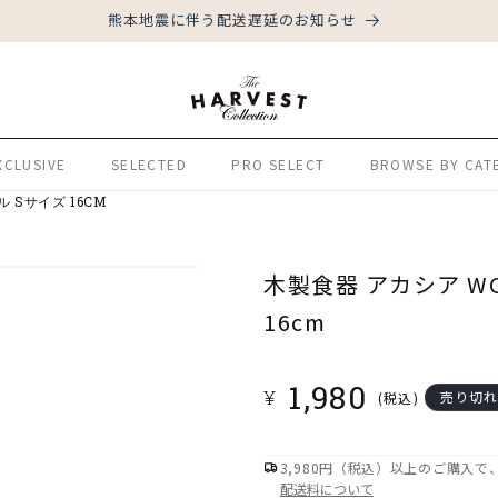
熊本地震に伴う配送遅延のお知らせ
XCLUSIVE
SELECTED
PRO SELECT
BROWSE BY CAT
 Sサイズ 16CM
木製食器 アカシア WO
16cm
通
1,980
¥
売り切
(税込)
常
価
3,980円（税込）以上のご購入
格
配送料について