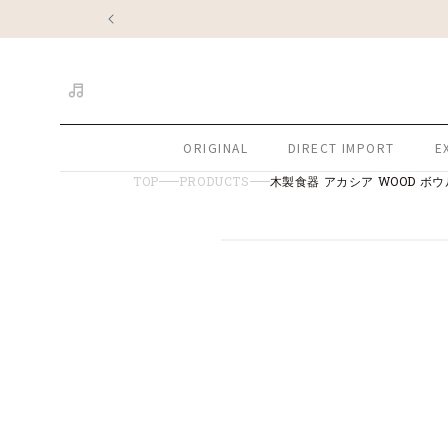
コンテ
ンツに
進む
ORIGINAL
DIRECT IMPORT
E
TOP
PRODUCTS
木製食器 アカシア WOOD ボウル
商品情
モ
報にス
ー
キップ
ダ
ル
で
メ
デ
ィ