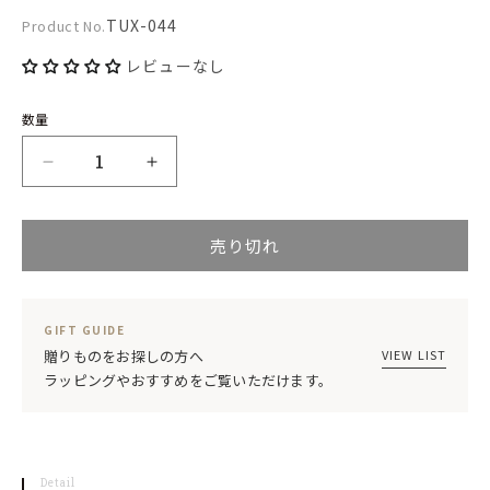
を
Product
TUX-044
Product No.
開
No.:
く
レビューなし
数量
Tuxton
Tuxton
タ
タ
売り切れ
ク
ク
ス
ス
ト
ト
GIFT GUIDE
ン
ン
VIEW LIST
贈りものをお探しの方へ
ラッピングやおすすめをご覧いただけます。
Concentrix
Concentrix
ア
ア
イ
イ
Detail