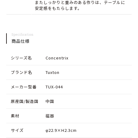
またしっかりと重みのある作りは、テーブルに
コ
コ
安定感をもたらします。
ン
ン
セ
セ
Specification
ン
ン
商品仕様
ト
ト
リ
リ
シリーズ名
Concentrix
ク
ク
ブランド名
Tuxton
ス
ス
メーカー型番
TUX-044
の
の
数
数
原産国/製造国
中国
量
量
素材
磁器
を
を
減
増
サイズ
φ22.9×H2.3cm