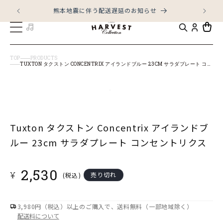
コンテ
ンツに
熊本地震に伴う配送遅延のお知らせ
LI
進む
カ
ー
ト
TOP
PRODUCTS
TUXTON タクストン CONCENTRIX アイランドブルー 23CM サラダプレート コンセントリクス
商品情
モ
報にス
キップ
ー
ダ
Tuxton タクストン Concentrix アイランドブ
ル
ルー 23cm サラダプレート コンセントリクス
で
メ
通
2,530
デ
¥
売り切れ
(税込)
常
ィ
価
ア
格
3,980円（税込）以上のご購入で、送料無料（一部地域除く）
(1)
配送料について