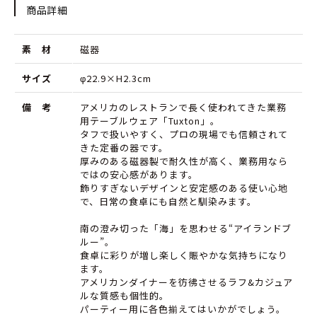
ラ
ラ
商品詳細
ン
ン
素 材
磁器
ド
ド
ブ
ブ
サイズ
φ22.9×H2.3cm
ル
ル
備 考
アメリカのレストランで長く使われてきた業務
用テーブルウェア「Tuxton」。
ー
ー
タフで扱いやすく、プロの現場でも信頼されて
23cm
23cm
きた定番の器です。
厚みのある磁器製で耐久性が高く、業務用なら
サ
サ
ではの安心感があります。
飾りすぎないデザインと安定感のある使い心地
ラ
ラ
で、日常の食卓にも自然と馴染みます。
ダ
ダ
南の澄み切った「海」を思わせる“アイランドブ
プ
プ
ルー”。
食卓に彩りが増し楽しく賑やかな気持ちになり
レ
レ
ます。
アメリカンダイナーを彷彿させるラフ&カジュア
ー
ー
ルな質感も個性的。
ト
パーティー用に各色揃えてはいかがでしょう。
ト