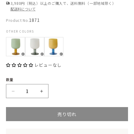
を
格
3,980円（税込）以上のご購入で、送料無料（一部地域除く）
配送料について
開
く
Product
1871
Product No.
No.:
OTHER COLORS
レビューなし
数量
AMABRO
AMABRO
(ア
(ア
売り切れ
マ
マ
ブ
ブ