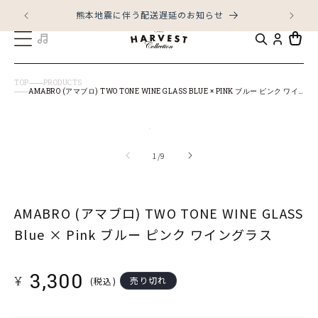
コンテ
ンツに
熊本地震に伴う配送遅延のお知らせ
進む
カ
ー
ト
TOP
PRODUCTS
AMABRO (アマブロ) TWO TONE WINE GLASS BLUE × PINK ブルー ピンク ワイングラス
商品情
モ
報にス
キップ
ー
の
1
/
9
ダ
ル
AMABRO (アマブロ) TWO TONE WINE GLASS
で
メ
Blue × Pink ブルー ピンク ワイングラス
デ
ィ
通
3,300
¥
売り切れ
(税込)
ア
常
(1)
価