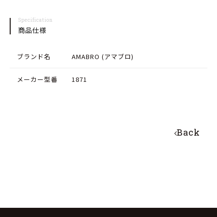
ワ
ワ
Specification
イ
イ
商品仕様
ン
ン
グ
グ
ブランド名
AMABRO (アマブロ)
ラ
ラ
メーカー型番
1871
ス
ス
の
の
数
数
Back
量
量
を
を
減
増
ら
や
す
す