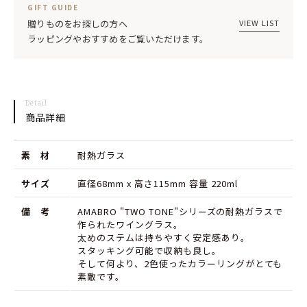
ロ)
ロ)
GIFT GUIDE
TWO
TWO
VIEW LIST
贈りものをお探しの方へ
ラッピングやおすすめをご覧いただけます。
TONE
TONE
WINE
WINE
GLASS
GLASS
Detail
Blue
Blue
商品詳細
×
×
素 材
耐熱ガラス
Pink
Pink
ブ
ブ
サイズ
直径68mm x 高さ115mm 容量 220ml
ル
ル
備 考
AMABRO "TWO TONE"シリーズの耐熱ガラスで
作られたワイングラス。
ー
ー
太めのステムは持ちやすく安定感あり。
ピ
ピ
スタッキング可能で収納も良し。
そして何より、2色使ったカラーリングがとても
ン
ン
素敵です。
ク
ク