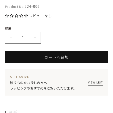
開
Product
224-006
Product No.
く
No.:
レビューなし
数量
カ
カ
ト
ト
カートへ追加
ラ
ラ
リ
リ
ー
ー
GIFT GUIDE
レ
レ
VIEW LIST
贈りものをお探しの方へ
ラッピングやおすすめをご覧いただけます。
ス
ス
ト
ト
(L)
(L)
Detail