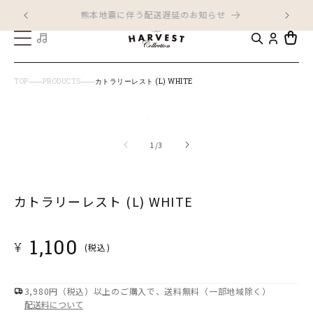
コンテ
ンツに
LINE友だち追加でお得な500円クーポン進呈
進む
カ
ー
ト
TOP
PRODUCTS
カトラリーレスト (L) WHITE
商品情
モ
報にス
キップ
ー
の
1
/
3
ダ
ル
カトラリーレスト (L) WHITE
で
メ
デ
通
1,100
¥
(税込)
ィ
常
ア
価
格
(1)
3,980円（税込）以上のご購入で、送料無料（一部地域除く）
配送料について
を