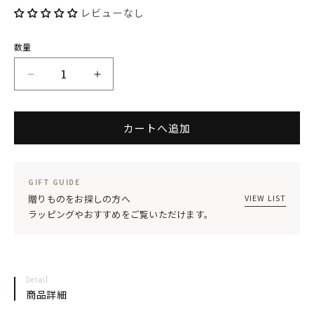
No.:
レビューなし
開
く
数量
ANFORA
ANFORA
Artisan
Artisan
カートへ追加
ア
ア
ル
ル
チ
チ
GIFT GUIDE
ザ
ザ
VIEW LIST
贈りものをお探しの方へ
ラッピングやおすすめをご覧いただけます。
ン
ン
ス
ス
ー
ー
Detail
プ
プ
商品詳細