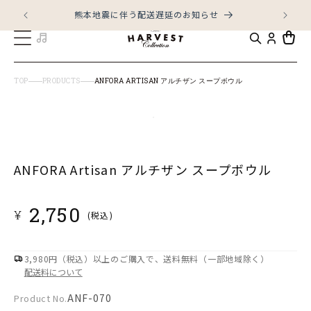
コンテ
ンツに
熊本地震に伴う配送遅延のお知らせ
進む
カ
ー
ト
TOP
PRODUCTS
ANFORA ARTISAN アルチザン スープボウル
商品情
モ
報にス
キップ
ー
ダ
ANFORA Artisan アルチザン スープボウル
ル
で
通
2,750
¥
(税込)
メ
常
デ
価
ィ
格
3,980円（税込）以上のご購入で、送料無料（一部地域除く）
ア
配送料について
(1)
Product
ANF-070
Product No.
を