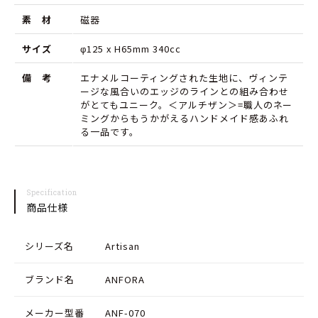
ボ
ボ
素 材
磁器
ウ
ウ
ル
ル
サイズ
φ125 x H65mm 340cc
の
の
備 考
エナメルコーティングされた生地に、ヴィンテ
ージな風合いのエッジのラインとの組み合わせ
数
数
がとてもユニーク。＜アルチザン＞=職人のネー
量
量
ミングからもうかがえるハンドメイド感あふれ
る一品です。
を
を
減
増
ら
や
Specification
商品仕様
す
す
シリーズ名
Artisan
ブランド名
ANFORA
メーカー型番
ANF-070