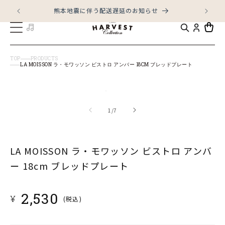
コンテ
ンツに
熊本地震に伴う配送遅延のお知らせ
LI
進む
カ
ー
ト
TOP
PRODUCTS
LA MOISSON ラ・モワッソン ビストロ アンバー 18CM ブレッドプレート
商品情
モ
報にス
キップ
ー
の
1
/
7
ダ
ル
LA MOISSON ラ・モワッソン ビストロ アンバ
で
メ
ー 18cm ブレッドプレート
デ
ィ
通
2,530
¥
(税込)
ア
常
(1)
価