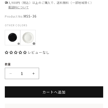
を
格
3,980円（税込）以上のご購入で、送料無料（一部地域除く）
配送料について
開
く
Product
MSS-36
Product No.
No.:
OTHER COLORS
レビューなし
数量
LA
LA
MOISSON
MOISSON
カートへ追加
ラ・
ラ・
モ
モ