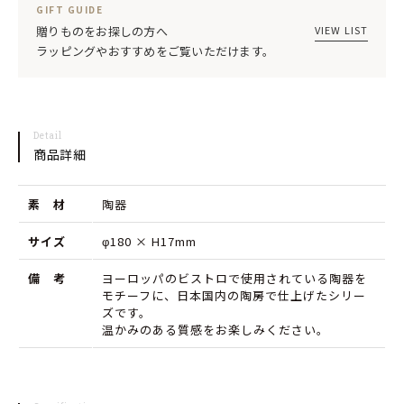
ワ
ワ
GIFT GUIDE
ッ
ッ
VIEW LIST
贈りものをお探しの方へ
ラッピングやおすすめをご覧いただけます。
ソ
ソ
ン
ン
ビ
ビ
Detail
ス
ス
商品詳細
ト
ト
素 材
陶器
ロ
ロ
ア
ア
サイズ
φ180 × H17mm
ン
ン
備 考
ヨーロッパのビストロで使用されている陶器を
モチーフに、日本国内の陶房で仕上げたシリー
バ
バ
ズです。
ー
ー
温かみのある質感をお楽しみください。
18cm
18cm
ブ
ブ