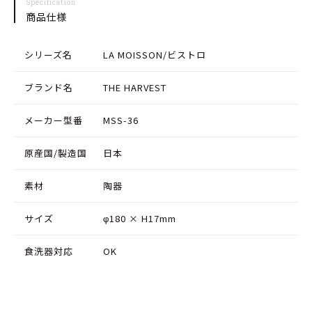
Specification
レ
レ
商品仕様
ッ
ッ
シリーズ名
LA MOISSON/ビストロ
ド
ド
プ
プ
ブランド名
THE HARVEST
レ
レ
メーカー型番
MSS-36
ー
ー
ト
ト
原産国/製造国
日本
の
の
素材
陶器
数
数
量
量
サイズ
φ180 × H17mm
を
を
食洗器対応
OK
減
増
ら
や
す
す